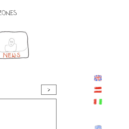
ZONES
>