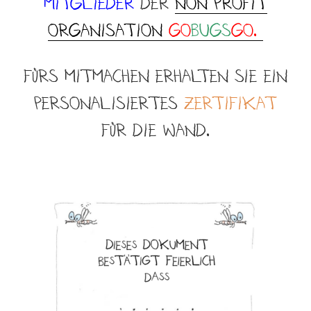
Mitglieder
der
Non Profit
Organisation
Go
Bugs
go.
Fürs mitmachen erhalten SIE ein
personalisiertes
Zertifikat
für DIE Wand.