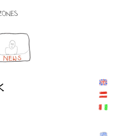
ZONES
K